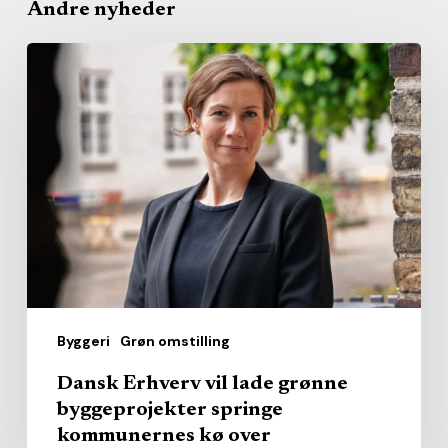
Andre nyheder
Dansk
Erhverv
vil
lade
grønne
byggeprojekter
springe
kommunernes
kø
over
Byggeri
Grøn omstilling
Dansk Erhverv vil lade grønne
byggeprojekter springe
kommunernes kø over