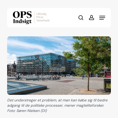
Skip
to
Menu
Close
main
search
account
Menu
content
Det understreger et problem, at man kan købe sig til bedre
adgang til de politiske processer, mener magteliteforsker.
Foto: Søren Nielsen (DI)