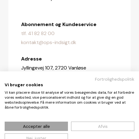
Abonnement og Kundeservice
tlf. 41 82 82 00
kontakt@ops-indsigt.dk
Adresse
Jyllingevej 107, 2720 Vanløse
Fortrolighedspolitik
Redaktionen
Vi bruger cookies
redaktionen@ops-indsigt.dk
Vi kan placere disse til analyse af vores besøgendes data, for at forbedre
vores websted, vise personaliseret indhold og for at give dig en god
webstedsoplevelse. Få mere information om cookies vi bruger ved at
åbne fortrolighedspolitik.
© De Fire Vinde ApS 2026
Accepter alle
Afvis
Nej, juster