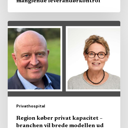
manglende leverandørkontrol
Region
køber
privat
kapacitet
–
branchen
vil
brede
modellen
ud
Privathospital
Region køber privat kapacitet –
branchen vil brede modellen ud