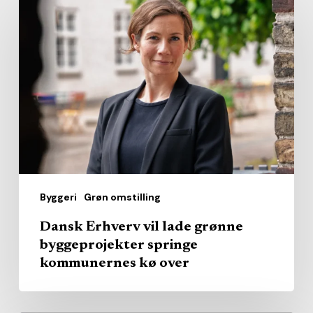
Erhverv
vil
lade
grønne
byggeprojekter
springe
kommunernes
kø
over
Byggeri
Grøn omstilling
Dansk Erhverv vil lade grønne
byggeprojekter springe
kommunernes kø over