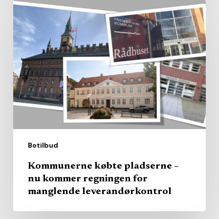
Kommunerne
købte
pladserne
–
nu
kommer
regningen
for
manglende
leverandørkontrol
Botilbud
Kommunerne købte pladserne –
nu kommer regningen for
manglende leverandørkontrol