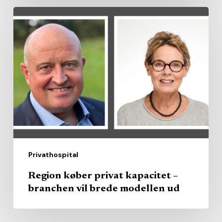
Region
køber
privat
kapacitet
–
branchen
vil
brede
modellen
ud
Privathospital
Region køber privat kapacitet –
branchen vil brede modellen ud