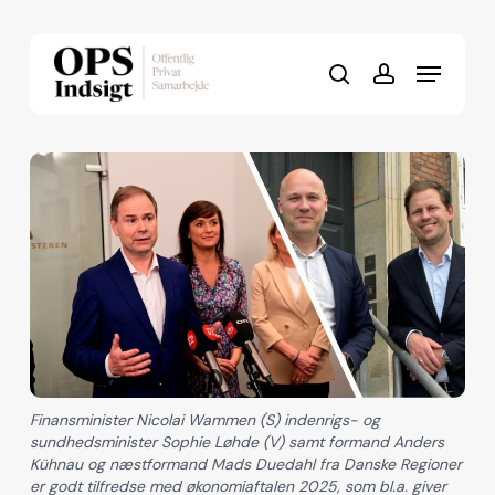
Skip
to
Menu
Close
main
search
account
Menu
content
Finansminister Nicolai Wammen (S) indenrigs- og
sundhedsminister Sophie Løhde (V) samt formand Anders
Kühnau og næstformand Mads Duedahl fra Danske Regioner
er godt tilfredse med økonomiaftalen 2025, som bl.a. giver