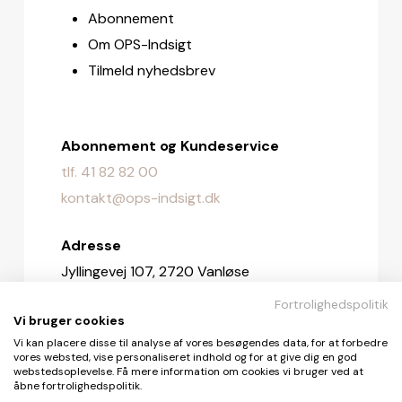
Abonnement
Om OPS-Indsigt
Tilmeld nyhedsbrev
Abonnement og Kundeservice
tlf. 41 82 82 00
kontakt@ops-indsigt.dk
Adresse
Jyllingevej 107, 2720 Vanløse
Fortrolighedspolitik
Redaktionen
Vi bruger cookies
redaktionen@ops-indsigt.dk
Vi kan placere disse til analyse af vores besøgendes data, for at forbedre
vores websted, vise personaliseret indhold og for at give dig en god
webstedsoplevelse. Få mere information om cookies vi bruger ved at
åbne fortrolighedspolitik.