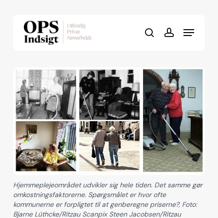
Skip
to
Menu
Close
main
search
account
Menu
content
Hjemmeplejeområdet udvikler sig hele tiden. Det samme gør
omkostningsfaktorerne. Spørgsmålet er hvor ofte
kommunerne er forpligtet til at genberegne priserne?, Foto:
Bjarne Lüthcke/Ritzau Scanpix Steen Jacobsen/Ritzau