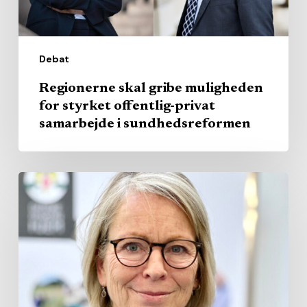
privat
samarbejde
i
Debat
sundhedsreformen
Regionerne skal gribe muligheden
for styrket offentlig-privat
samarbejde i sundhedsreformen
Plejehjem
skal
placeres
efter
behov
–
ikke