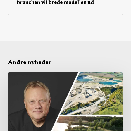
branchen vil brede modellen ud
Andre nyheder
Råstofplanen
mangler
realisme
om
både
klima
og