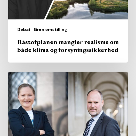
forsyningssikkerhed
Debat
Grøn omstilling
Råstofplanen mangler realisme om
både klima og forsyningssikkerhed
Regionerne
skal
gribe
muligheden
for
styrket
offentlig-