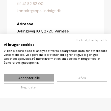
tlf. 41 82 82 00
kontakt@ops-indsigt.dk
Adresse
Jyllingevej 107, 2720 Vanløse
Fortrolighedspolitik
Redaktionen
Vi bruger cookies
redaktionen@ops-indsigt.dk
Vi kan placere disse til analyse af vores besøgendes data, for at forbedre
vores websted, vise personaliseret indhold og for at give dig en god
webstedsoplevelse. Få mere information om cookies vi bruger ved at
åbne fortrolighedspolitik.
© De Fire Vinde ApS 2026
Accepter alle
Afvis
Nej, juster
Cookie- og privatlivspolitik