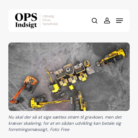
Skip
to
Menu
Close
main
search
account
Menu
content
Nu skal der så at sige sættes strøm til gravkoen, men det
kræver skalering, for at en sådan udvikling kan betale sig
forretningsmæssigt., Foto: Free