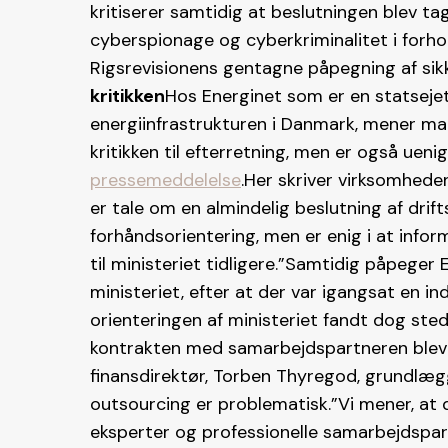
kritiserer samtidig at beslutningen blev ta
cyberspionage og cyberkriminalitet i forhol
Rigsrevisionens gentagne påpegning af sik
kritikken
Hos Energinet som er en statsejet 
energiinfrastrukturen i Danmark, mener man
kritikken til efterretning, men er også uenig
pressemeddelelse
.Her skriver virksomhede
er tale om en almindelig beslutning af drif
forhåndsorientering, men er enig i at inf
til ministeriet tidligere.”Samtidig påpeger
ministeriet, efter at der var igangsat en
orienteringen af ministeriet fandt dog ste
kontrakten med samarbejdspartneren blev 
finansdirektør, Torben Thyregod, grundlægg
outsourcing er problematisk.”Vi mener, at 
eksperter og professionelle samarbejdspartn