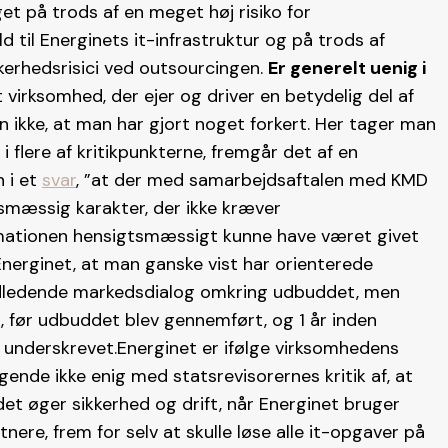
get på trods af en meget høj risiko for
d til Energinets it-infrastruktur og på trods af
kerhedsrisici ved outsourcingen.
Er generelt uenig i
virksomhed, der ejer og driver en betydelig del af
 ikke, at man har gjort noget forkert. Her tager man
 i flere af kritikpunkterne, fremgår det af en
n i et
svar
, ”at der med samarbejdsaftalen med KMD
tsmæssig karakter, der ikke kræver
ormationen hensigtsmæssigt kunne have været givet
 Energinet, at man ganske vist har orienterede
 indledende markedsdialog omkring udbuddet, men
d, før udbuddet blev gennemført, og 1 år inden
underskrevet.Energinet er ifølge virksomhedens
ende ikke enig med statsrevisorernes kritik af, at
det øger sikkerhed og drift, når Energinet bruger
ere, frem for selv at skulle løse alle it-opgaver på