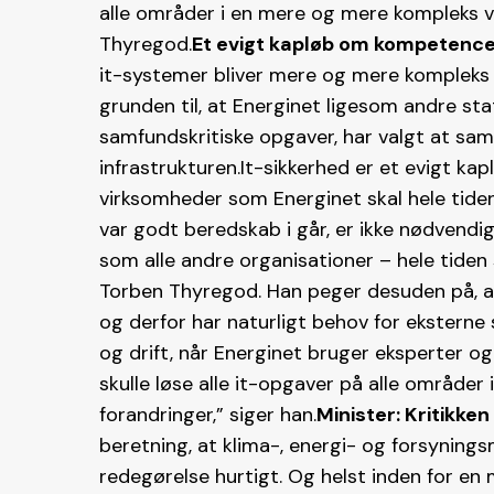
alle områder i en mere og mere kompleks v
Thyregod.
Et evigt kapløb om kompetenc
it-systemer bliver mere og mere kompleks
grunden til, at Energinet ligesom andre sta
samfundskritiske opgaver, har valgt at sam
infrastrukturen.It-sikkerhed er et evigt ka
virksomheder som Energinet skal hele tide
var godt beredskab i går, er ikke nødvendig
som alle andre organisationer – hele tiden 
Torben Thyregod. Han peger desuden på, at
og derfor har naturligt behov for eksterne
og drift, når Energinet bruger eksperter og
skulle løse alle it-opgaver på alle områd
forandringer,” siger han.
Minister: Kritikken
beretning, at klima-, energi- og forsynin
redegørelse hurtigt. Og helst inden for e