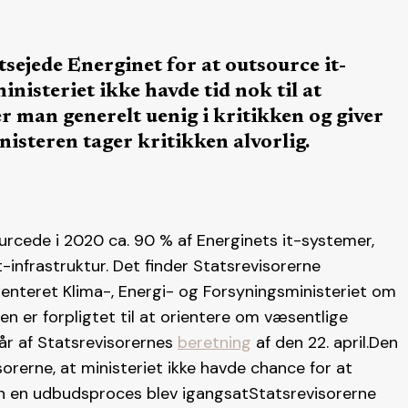
tsejede Energinet for at outsource it-
inisteriet ikke havde tid nok til at
 man generelt uenig i kritikken og giver
isteren tager kritikken alvorlig.
urcede i 2020 ca. 90 % af Energinets it-systemer,
t-infrastruktur. Det finder Statsrevisorerne
 orienteret Klima-, Energi- og Forsyningsministeriet om
en er forpligtet til at orientere om væsentlige
år af Statsrevisorernes
beretning
af den 22. april.Den
orerne, at ministeriet ikke havde chance for at
n en udbudsproces blev igangsatStatsrevisorerne