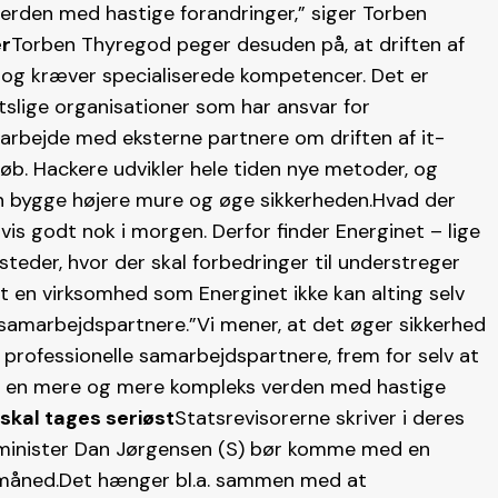
erden med hastige forandringer,” siger Torben
er
Torben Thyregod peger desuden på, at driften af
 og kræver specialiserede kompetencer. Det er
tslige organisationer som har ansvar for
arbejde med eksterne partnere om driften af it-
pløb. Hackere udvikler hele tiden nye metoder, og
n bygge højere mure og øge sikkerheden.Hvad der
vis godt nok i morgen. Derfor finder Energinet – lige
steder, hvor der skal forbedringer til understreger
 en virksomhed som Energinet ikke kan alting selv
 samarbejdspartnere.”Vi mener, at det øger sikkerhed
 professionelle samarbejdspartnere, frem for selv at
er i en mere og mere kompleks verden med hastige
 skal tages seriøst
Statsrevisorerne skriver i deres
gsminister Dan Jørgensen (S) bør komme med en
n måned.Det hænger bl.a. sammen med at