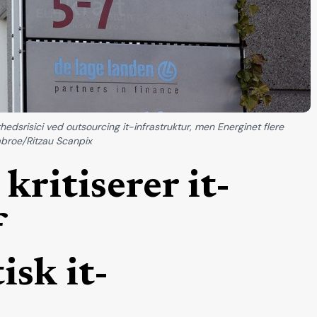
dsrisici ved outsourcing it-infrastruktur, men Energinet flere
abroe/Ritzau Scanpix
kritiserer it-
f
isk it-