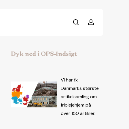
search
account
Dyk ned i OPS-Indsigt
Vi har fx.
Danmarks største
artikelsamling om
friplejehjem på
over 150 artikler.