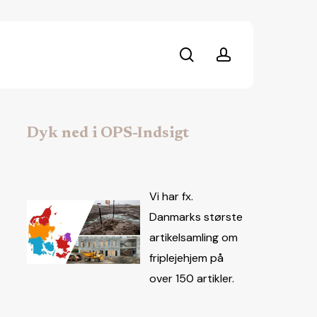
search
account
Dyk ned i OPS-Indsigt
Vi har fx.
Danmarks største
artikelsamling om
friplejehjem på
over 150 artikler.