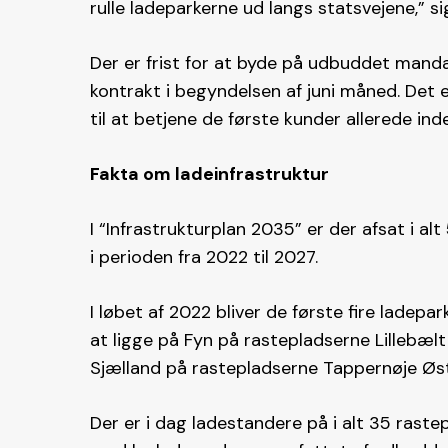
rulle ladeparkerne ud langs statsvejene,” s
Der er frist for at byde på udbuddet manda
kontrakt i begyndelsen af juni måned. Det e
til at betjene de første kunder allerede in
Fakta om ladeinfrastruktur
I “Infrastrukturplan 2035” er der afsat i alt
i perioden fra 2022 til 2027.
I løbet af 2022 bliver de første fire ladep
at ligge på Fyn på rastepladserne Lillebæl
Sjælland på rastepladserne Tappernøje Øst
Der er i dag ladestandere på i alt 35 raste