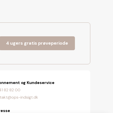
4 ugers gratis prøveperiode
onnement og Kundeservice
. 41 82 82 00
takt@ops-indsigt.dk
resse