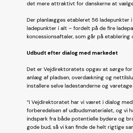
det mere attraktivt for danskerne at vælge e
Der planlægges etableret 56 ladepunkter i
ladepunkter i alt – fordelt på de fire ladep
koncessionsaftaler, som går på etablering o
Udbudt efter dialog med markedet
Det er Vejdirektoratets opgav at sørge fo
anlæg af pladsen, overdækning og nettilsl
installere selve ladestanderne og varetage 
“I Vejdirektoratet har vi været i dialog med
forberedelsen af udbudsmaterialet, og vi 
indspark fra både potentielle bydere og br
gode bud, så vi kan finde de helt rigtige 