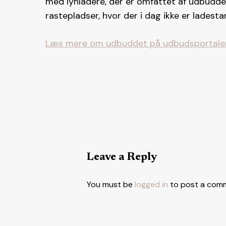
med lynladere, der er omfattet af udbuddet
rastepladser, hvor der i dag ikke er ladesta
Læs mere om udbuddet på udbudsportale
Leave a Reply
You must be
logged in
to post a com