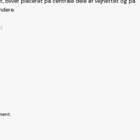
, bliver placeret på centrale dele af vejnettet og på
ndere.
n
ment.