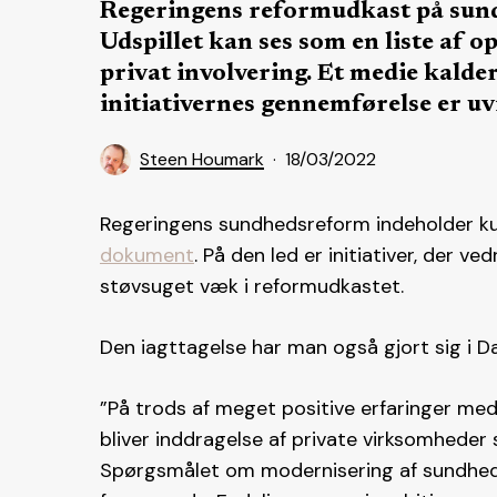
Regeringens reformudkast på sund
Udspillet kan ses som en liste af 
privat involvering. Et medie kald
initiativernes gennemførelse er uv
Steen Houmark
18/03/2022
Regeringens sundhedsreform indeholder kun
dokument
. På den led er initiativer, der v
støvsuget væk i reformudkastet.
Den iagttagelse har man også gjort sig i Da
”På trods af meget positive erfaringer me
bliver inddragelse af private virksomheder 
Spørgsmålet om modernisering af sundheds