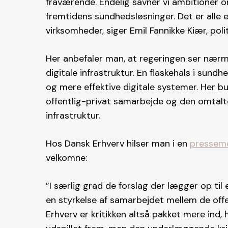
fraværende. Endelig savner vi ambitioner o
fremtidens sundhedsløsninger. Det er alle 
virksomheder, siger Emil Fannikke Kiær, polit
Her anbefaler man, at regeringen ser nær
digitale infrastruktur. En flaskehals i sun
og mere effektive digitale systemer. Her 
offentlig-privat samarbejde og den omtal
infrastruktur.
Hos Dansk Erhverv hilser man i en
pressem
velkomne:
”I særlig grad de forslag der lægger op ti
en styrkelse af samarbejdet mellem de offe
Erhverv er kritikken altså pakket mere ind