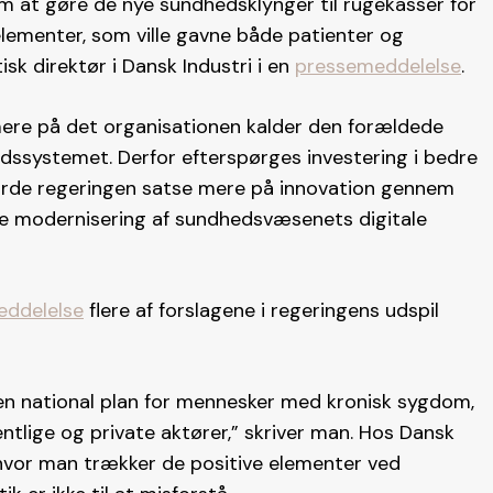
m at gøre de nye sundhedsklynger til rugekasser for
elementer, som ville gavne både patienter og
isk direktør i Dansk Industri i en
pressemeddelelse
.
mere på det organisationen kalder den forældede
dhedssystemet. Derfor efterspørges investering i bedre
burde regeringen satse mere på innovation gennem
te modernisering af sundhedsvæsenets digitale
eddelelse
flere af forslagene i regeringens udspil
l en national plan for mennesker med kronisk sygdom,
ntlige og private aktører,” skriver man. Hos Dansk
, hvor man trækker de positive elementer ved