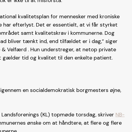
 er ikke til at misforstå.
national kvalitetsplan for mennesker med kroniske
ar efterlyst. Det er essentielt, at vi får styrket
erområdet samt kvalitetskrav i kommunerne. Dog
grad bliver tænkt ind, end tilfældet er i dag,” siger
e & Velfærd . Hun understreger, at netop private
gælder tid og kvalitet til den enkelte patient.
 igennem en socialdemokratisk borgmesters øjne,
 Landsforenings (KL) topmøde torsdag, skriver
NB-
unernes ønske om at håndtere, at flere og flere
munerne.