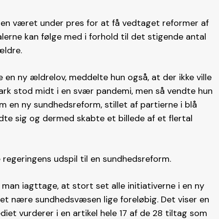
en været under pres for at få vedtaget reformer af
erne kan følge med i forhold til det stigende antal
 ældre.
e en ny ældrelov, meddelte hun også, at der ikke ville
rk stod midt i en svær pandemi, men så vendte hun
 en ny sundhedsreform, stillet af partierne i blå
dte sig og dermed skabte et billede af et flertal
se regeringens udspil til en sundhedsreform.
an iagttage, at stort set alle initiativerne i en ny
det nære sundhedsvæsen lige foreløbig. Det viser en
diet vurderer i en artikel hele 17 af de 28 tiltag som