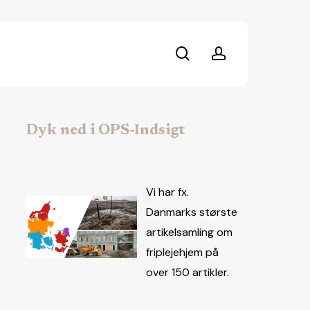
search
account
Dyk ned i OPS-Indsigt
Vi har fx.
Danmarks største
artikelsamling om
friplejehjem på
over 150 artikler.