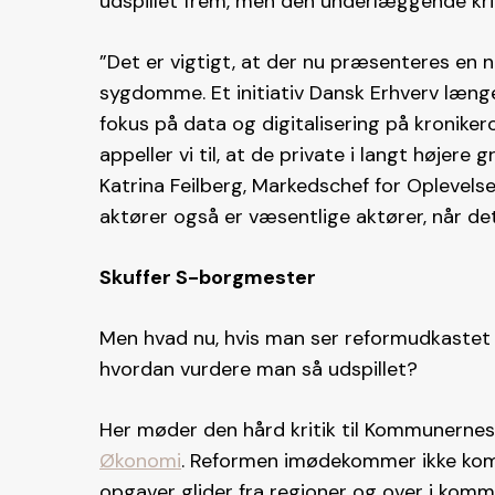
udspillet frem, men den underlæggende kritik
”Det er vigtigt, at der nu præsenteres en 
sygdomme. Et initiativ Dansk Erhverv længe h
fokus på data og digitalisering på kronik
appeller vi til, at de private i langt højere 
Katrina Feilberg, Markedschef for Oplevels
aktører også er væsentlige aktører, når det 
Skuffer S-borgmester
Men hvad nu, hvis man ser reformudkastet
hvordan vurdere man så udspillet?
Her møder den hård kritik til Kommunernes
Økonomi
. Reformen imødekommer ikke komm
opgaver glider fra regioner og over i kom