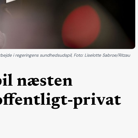
bejde i regeringens sundhedsudspil, Foto: Liselotte Sabroe/Ritzau
il næsten
offentligt-privat