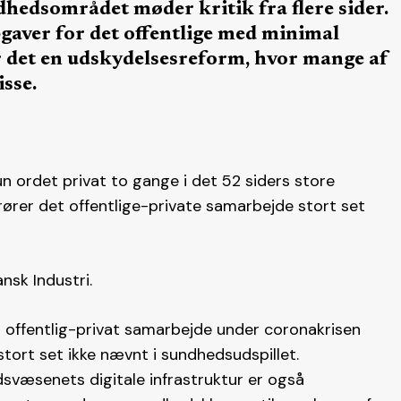
hedsområdet møder kritik fra flere sider.
opgaver for det offentlige med minimal
er det en udskydelsesreform, hvor mange af
isse.
 ordet privat to gange i det 52 siders store
edrører det offentlige-private samarbejde stort set
nsk Industri.
d offentlig-privat samarbejde under coronakrisen
stort set ikke nævnt i sundhedsudspillet.
væsenets digitale infrastruktur er også