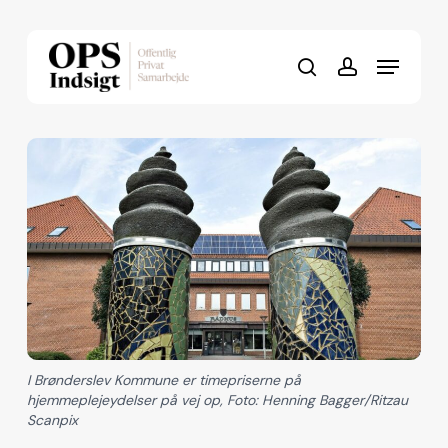
Skip
to
Menu
Close
main
search
account
Menu
content
I Brønderslev Kommune er timepriserne på
hjemmeplejeydelser på vej op, Foto: Henning Bagger/Ritzau
Scanpix