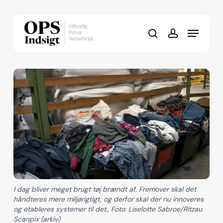
Skip
to
Menu
Close
main
search
account
Menu
content
I dag bliver meget brugt tøj brændt af. Fremover skal det
håndteres mere miljørigtigt, og derfor skal der nu innoveres
og etableres systemer til det., Foto: Liselotte Sabroe/Ritzau
Scanpix (arkiv)