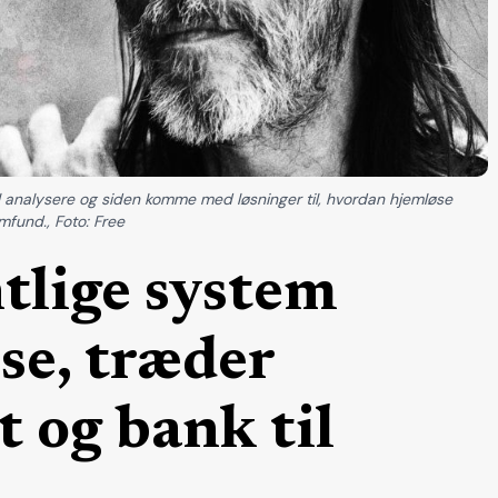
l analysere og siden komme med løsninger til, hvordan hjemløse
mfund., Foto: Free
tlige system
se, træder
 og bank til