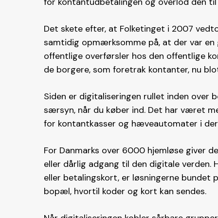
for kontantudbetalingen og overlod den til
Det skete efter, at Folketinget i 2007 ved
samtidig opmærksomme på, at der var en g
offentlige overførsler hos den offentlige k
de borgere, som foretrak kontanter, nu blo
Siden er digitaliseringen rullet inden ove
særsyn, når du køber ind. Det har været med
for kontantkasser og hæveautomater i deres
For Danmarks over 6000 hjemløse giver de
eller dårlig adgang til den digitale verden.
eller betalingskort, er løsningerne bunde
bopæl, hvortil koder og kort kan sendes.