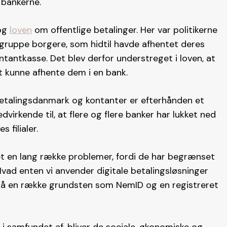
 bankerne.
tog
loven
om offentlige betalinger. Her var politikerne
ruppe borgere, som hidtil havde afhentet deres
ontantkasse. Det blev derfor understreget i loven, at
t kunne afhente dem i en bank.
r betalingsdanmark og kontanter er efterhånden et
virkende til, at flere og flere banker har lukket ned
 filialer.
t en lang række problemer, fordi de har begrænset
 Hvad enten vi anvender digitale betalingsløsninger
t på en række grundsten som NemID og en registreret