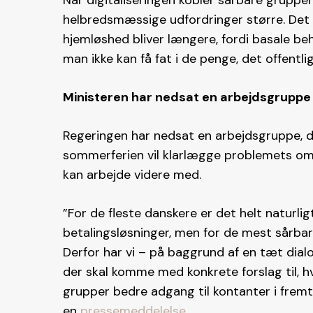
Når digitaliseringen kobler sårbare grupper
helbredsmæssige udfordringer større. Det 
hjemløshed bliver længere, fordi basale be
man ikke kan få fat i de penge, det offentli
Ministeren har nedsat en arbejdsgruppe
Regeringen har nedsat en arbejdsgruppe, de
sommerferien vil klarlægge problemets omf
kan arbejde videre med.
”For de fleste danskere er det helt naturli
betalingsløsninger, men for de mest sårbar
Derfor har vi – på baggrund af en tæt dia
der skal komme med konkrete forslag til, hv
grupper bedre adgang til kontanter i fremt
en
pressemeddelelse
.