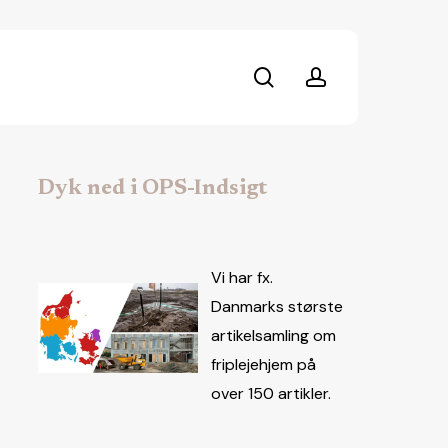
search
account
Dyk ned i OPS-Indsigt
Vi har fx.
Danmarks største
artikelsamling om
friplejehjem på
over 150 artikler.