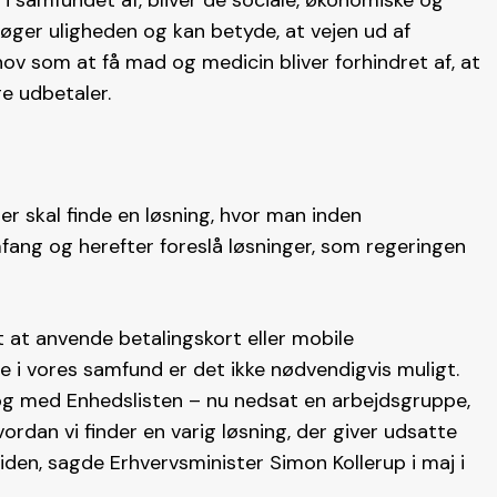
 i samfundet af, bliver de sociale, økonomiske og
øger uligheden og kan betyde, at vejen ud af
hov som at få mad og medicin bliver forhindret af, at
ge udbetaler.
r skal finde en løsning, hvor man inden
ang og herefter foreslå løsninger, som regeringen
gt at anvende betalingskort eller mobile
e i vores samfund er det ikke nødvendigvis muligt.
log med Enhedslisten – nu nedsat en arbejdsgruppe,
ordan vi finder en varig løsning, der giver udsatte
iden, sagde Erhvervsminister Simon Kollerup i maj i