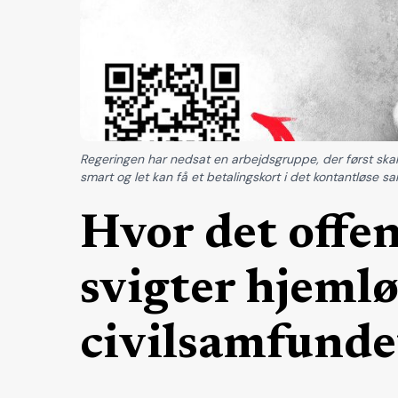
Regeringen har nedsat en arbejdsgruppe, der først ska
smart og let kan få et betalingskort i det kontantløse sa
Hvor det offen
svigter hjemlø
civilsamfundet