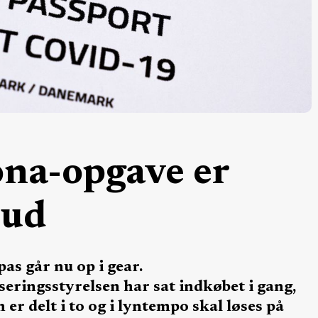
na-opgave er
bud
as går nu op i gear.
eringsstyrelsen har sat indkøbet i gang,
er delt i to og i lyntempo skal løses på