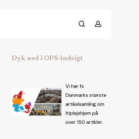
search
account
Dyk ned i OPS-Indsigt
Vi har fx.
Danmarks største
artikelsamling om
friplejehjem på
over 150 artikler.