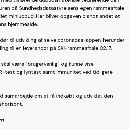
d med tilhørende udbudsmateriale vedrørende den
kturen på Sundhedsdatastyrelsens egen rammeaftale
nklet miniudbud. Her bliver opgaven blandt andet at
sens hjemmeside.
r til udvikling af selve coronapas-appen, herunder
ling til en leverandør på SKI-rammeaftale 02.17.
r skal være “brugervenlig” og kunne vise
R-test og lyntest samt immunitet ved tidligere
rd samarbejde om at få indkøbt og udviklet den
shorisont.
en