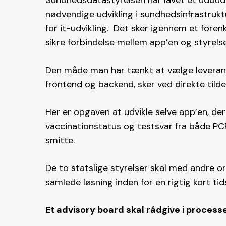
Sundhedsdatastyrelsen har lavet et udbu
nødvendige udvikling i sundhedsinfrastru
for it-udvikling. Det sker igennem et fore
sikre forbindelse mellem app’en og styrel
Den måde man har tænkt at vælge leverandø
frontend og backend, sker ved direkte tilde
Her er opgaven at udvikle selve app’en, de
vaccinationstatus og testsvar fra både PC
smitte.
De to statslige styrelser skal med andre o
samlede løsning inden for en rigtig kort tid
Et advisory board skal rådgive i process