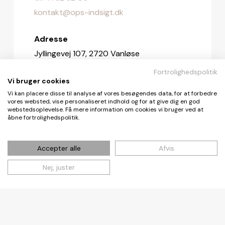
kontakt@ops-indsigt.dk
Adresse
Jyllingevej 107, 2720 Vanløse
Fortrolighedspolitik
Redaktionen
Vi bruger cookies
redaktionen@ops-indsigt.dk
Vi kan placere disse til analyse af vores besøgendes data, for at forbedre
vores websted, vise personaliseret indhold og for at give dig en god
webstedsoplevelse. Få mere information om cookies vi bruger ved at
åbne fortrolighedspolitik.
© De Fire Vinde ApS 2026
Accepter alle
Afvis
Nej, juster
Cookie- og privatlivspolitik