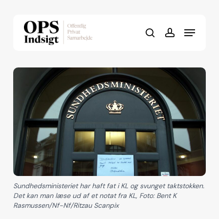
Skip
to
Menu
Close
main
search
account
Menu
content
Sundhedsministeriet har haft fat i KL og svunget taktstokken.
Det kan man læse ud af et notat fra KL, Foto: Bent K
Rasmussen/Nf-Nf/Ritzau Scanpix