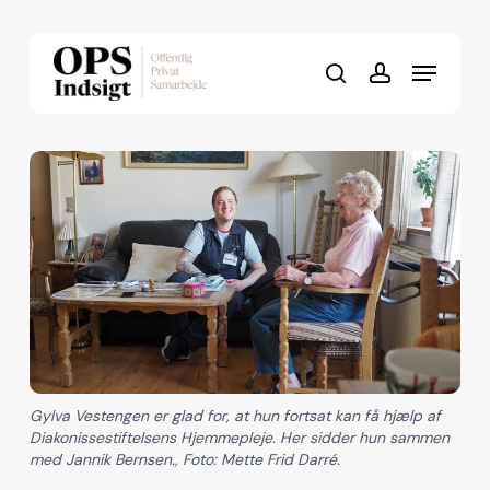
Skip
to
Menu
Close
main
search
account
Menu
content
Gylva Vestengen er glad for, at hun fortsat kan få hjælp af
Diakonissestiftelsens Hjemmepleje. Her sidder hun sammen
med Jannik Bernsen., Foto: Mette Frid Darré.