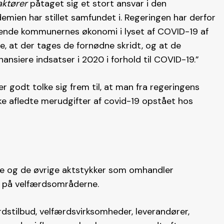
aktører
påtaget sig et stort ansvar i den
mien har stillet samfundet i. Regeringen har derfor
rende kommunernes økonomi i lyset af COVID-19 af
re, at der tages de fornødne skridt, og at de
nansiere indsatser i 2020 i forhold til COVID-19.”
 godt tolke sig frem til, at man fra regeringens
ke afledte merudgifter af covid-19 opstået hos
le og de øvrige aktstykker som omhandler
n på velfærdsområderne.
dstilbud, velfærdsvirksomheder, leverandører,