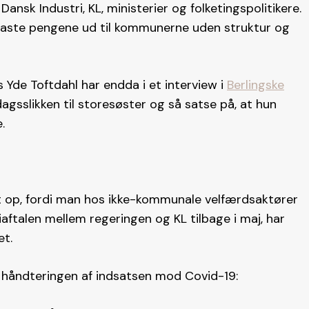
nsk Industri, KL, ministerier og folketingspolitikere.
 kaste pengene ud til kommunerne uden struktur og
s Yde Toftdahl har endda i et interview i
Berlingske
gsslikken til storesøster og så satse på, at hun
.
t op, fordi man hos ikke-kommunale velfærdsaktører
talen mellem regeringen og KL tilbage i maj, har
et.
m håndteringen af indsatsen mod Covid-19: