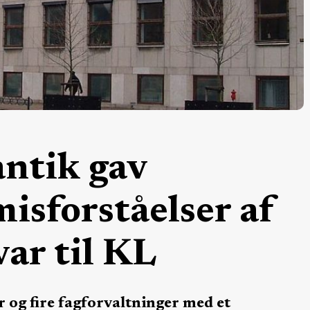
ntik gav
misforståelser af
var til KL
 og fire fagforvaltninger med et