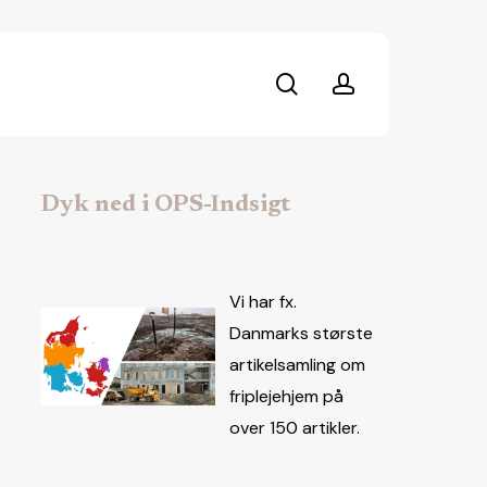
search
account
Dyk ned i OPS-Indsigt
Vi har fx.
Danmarks største
artikelsamling om
friplejehjem på
over 150 artikler.