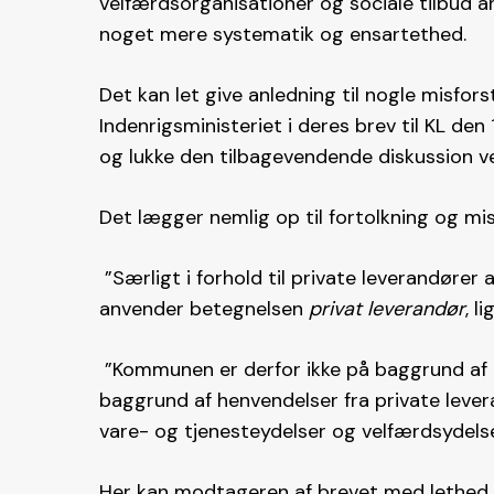
velfærdsorganisationer og sociale tilbud 
noget mere systematik og ensartethed.
Det kan let give anledning til nogle misfors
Indenrigsministeriet i deres brev til KL de
og lukke den tilbagevendende diskussion 
Det lægger nemlig op til fortolkning og misf
”Særligt i forhold til private leverandører 
anvender betegnelsen
privat leverandør
, l
”Kommunen er derfor ikke på baggrund af a
baggrund af henvendelser fra private lever
vare- og tjenesteydelser og velfærdsydelse
Her kan modtageren af brevet med lethed læs