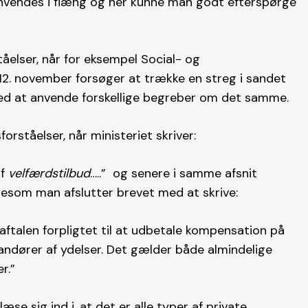
anvendes i flæng og her kunne man godt efterspørge
tåelser, når for eksempel Social- og
n 12. november forsøger at trække en streg i sandet
ved at anvende forskellige begreber om det samme.
orståelser, når ministeriet skriver:
af
velfærdstilbud
…..” og senere i samme afsnit
igesom man afslutter brevet med at skrive:
ftalen forpligtet til at udbetale kompensation på
andører af ydelser. Det gælder både almindelige
r.”
e sig ind i, at det er alle typer af private