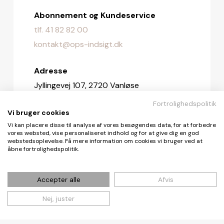
Abonnement og Kundeservice
tlf. 41 82 82 00
kontakt@ops-indsigt.dk
Adresse
Jyllingevej 107, 2720 Vanløse
Fortrolighedspolitik
Redaktionen
Vi bruger cookies
redaktionen@ops-indsigt.dk
Vi kan placere disse til analyse af vores besøgendes data, for at forbedre
vores websted, vise personaliseret indhold og for at give dig en god
webstedsoplevelse. Få mere information om cookies vi bruger ved at
åbne fortrolighedspolitik.
© De Fire Vinde ApS 2026
Accepter alle
Afvis
Nej, juster
Cookie- og privatlivspolitik