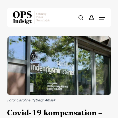
Skip
to
Menu
Close
main
search
account
Menu
content
Foto: Caroline Ryberg Albæk
Covid-19 kompensation –