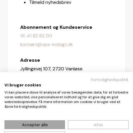
Tilmeld nyhedsbrev
Abonnement og Kundeservice
tlf. 41 82 82 00
kontakt@ops-indsigt.dk
Adresse
Jyllingevej 107, 2720 Vanløse
Fortrolighedspolitik
Redaktionen
Vi bruger cookies
redaktionen@ops-indsigt.dk
Vi kan placere disse til analyse af vores besøgendes data, for at forbedre
vores websted, vise personaliseret indhold og for at give dig en god
webstedsoplevelse. Få mere information om cookies vi bruger ved at
åbne fortrolighedspolitik.
© De Fire Vinde ApS 2026
Accepter alle
Afvis