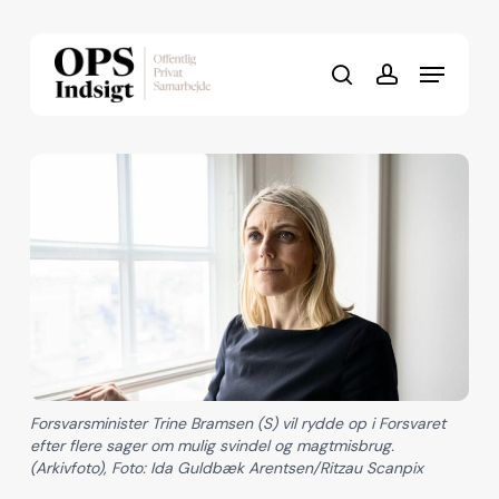
Skip
to
Menu
Close
main
search
account
Menu
content
Forsvarsminister Trine Bramsen (S) vil rydde op i Forsvaret
efter flere sager om mulig svindel og magtmisbrug.
(Arkivfoto), Foto: Ida Guldbæk Arentsen/Ritzau Scanpix