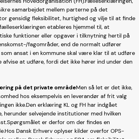
lsernes Hovedorganisation (FH).Fælleserklæringen,
 sikre samarbejdet mellem parterne på det
gensidig fleksibilitet, hurtighed og vilje til at finde
fælleserklæringen etableres hjemmel til, at
iske funktioner eller opgaver i tilknytning hertil på
erenskomst-/fagområder, end de normalt udfører
 som ansat i en kommune skal være klar til at udføre
 afvise at udføre, fordi det ikke hører ind under den
læring på det private område
Men så let er det ikke,
ksomhed hos eksempelvis en leverandør af frit valg
ringen ikke.Den erklæring KL og FH har indgået
 herunder selvejende institutioner med hvilken
t.Spørgsmålet er derfor om der findes en
e.Hos Dansk Erhverv oplyser kilder overfor OPS-