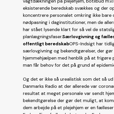
vagtdækningen på plejehjem, botilbud m.v.I
eksisterende beredskab svækkes og der ops
koncentrere personalet omkring ikke bare d
nødpasning i daginstitutioner, men de alle
har stået lysende klart for så vel de stats
planlægningsfaser.
Særlovgivning og fælle
offentligt beredskab
OPS-Indsigt har tidl
særlovgivning og bekendtgørelser, der gør 
hjemmehjælpen med henblik på at frigøre p
man får behov for det på grund af epidemie
Og det er ikke så urealistisk som det så u
Danmarks Radio at der allerede var coron
resultat at meget personale var sendt hjem.
bekendtgørelse der gør det muligt, at ko
dem arbejde på et plejehjem er en fællese