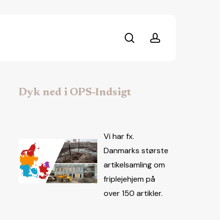
search
account
Dyk ned i OPS-Indsigt
Vi har fx.
Danmarks største
artikelsamling om
friplejehjem på
over 150 artikler.