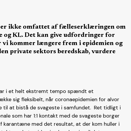
 er ikke omfattet af fælleserklæringen om
e og KL. Det kan give udfordringer for
r vi kommer længere frem i epidemien og
 den private sektors beredskab, vurdere
ar i et helt ekstremt tempo spændt et
ække sig fleksibelt, når coronaepidemien for alvor
til at bistå de svageste i samfundet. Ret tidligt i
onale som har 1:1 kontakt med de svageste borger
af karantæne med det resultat, at der kom huller i