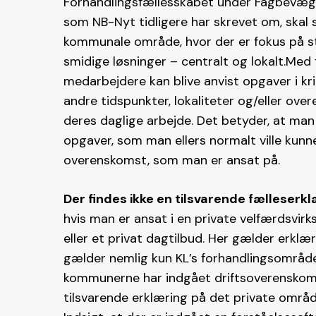
Forhandlingsfællesskabet under Fagbevæge
som NB-Nyt tidligere har skrevet om, skal
kommunale område, hvor der er fokus på stor 
smidige løsninger – centralt og lokalt.Med 
medarbejdere kan blive anvist opgaver i krit
andre tidspunkter, lokaliteter og/eller ov
deres daglige arbejde. Det betyder, at man
opgaver, som man ellers normalt ville kunne
overenskomst, som man er ansat på.
Der findes ikke en tilsvarende fælleserk
hvis man er ansat i en private velfærdsvir
eller et privat dagtilbud. Her gælder erklæ
gælder nemlig kun KL’s forhandlingsområde,
kommunerne har indgået driftsoverenskoms
tilsvarende erklæring på det private områd