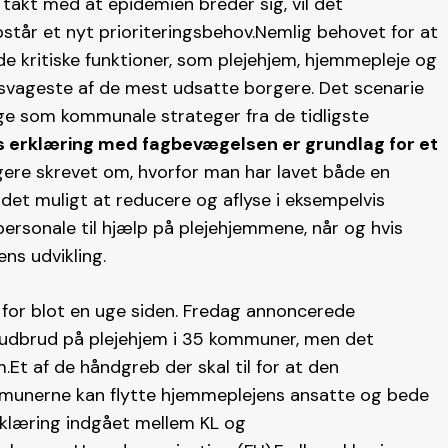
 takt med at epidemien breder sig, vil det
tår et nyt prioriteringsbehov.Nemlig behovet for at
e kritiske funktioner, som plejehjem, hjemmepleje og
rsvageste af de mest udsatte borgere. Det scenarie
lige som kommunale strateger fra de tidligste
s erklæring med fagbevægelsen er grundlag for et
igere skrevet om, hvorfor man har lavet både en
det muligt at reducere og aflyse i eksempelvis
ersonale til hjælp på plejehjemmene, når og hvis
ns udvikling.
d for blot en uge siden. Fredag annoncerede
audbrud på plejehjem i 35 kommuner, men det
Et af de håndgreb der skal til for at den
mmunerne kan flytte hjemmeplejens ansatte og bede
rklæring indgået mellem KL og