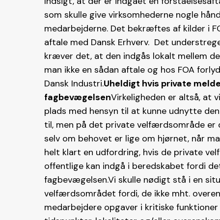
Indsigt, at der er indgået en forståelsesaf
som skulle give virksomhederne nogle hånd
medarbejderne. Det bekræftes af kilder i FO
aftale med Dansk Erhverv. Det understreges 
kræver det, at den indgås lokalt mellem de
man ikke en sådan aftale og hos FOA forlyd
Dansk Industri.
Uheldigt hvis private mel
fagbevægelsen
Virkeligheden er altså, at 
plads med hensyn til at kunne udnytte den
til, men på det private velfærdsområde er d
selv om behovet er lige om hjørnet, når man
helt klart en udfordring, hvis de private v
offentlige kan indgå i beredskabet fordi d
fagbevægelsen.Vi skulle nødigt stå i en si
velfærdsområdet fordi, de ikke mht. overen
medarbejdere opgaver i kritiske funktioner e