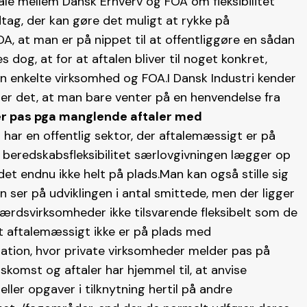
tale mellem Dansk Erhverv og FOA om fleksibilitet
tag, der kan gøre det muligt at rykke på
A, at man er på nippet til at offentliggøre en sådan
dog, at for at aftalen bliver til noget konkret,
n enkelte virksomhed og FOA.I Dansk Industri kender
er det, at man bare venter på en henvendelse fra
der pas pga manglende aftaler med
vi har en offentlig sektor, der aftalemæssigt er på
 beredskabsfleksibilitet særlovgivningen lægger op
et endnu ikke helt på plads.Man kan også stille sig
 ser på udviklingen i antal smittede, men der ligger
elfærdsvirksomheder ikke tilsvarende fleksibelt som de
et aftalemæssigt ikke er på plads med
tuation, hvor private virksomheder melder pas på
skomst og aftaler har hjemmel til, at anvise
ller opgaver i tilknytning hertil på andre