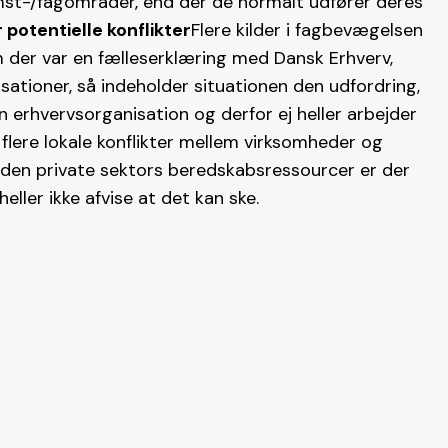
omst-/fagområder, end der de normalt udfører deres
 potentielle konflikter
Flere kilder i fagbevægelsen
der var en fælleserklæring med Dansk Erhverv,
sationer, så indeholder situationen den udfordring,
n erhvervsorganisation og derfor ej heller arbejder
lere lokale konflikter mellem virksomheder og
å den private sektors beredskabsressourcer er der
eller ikke afvise at det kan ske.