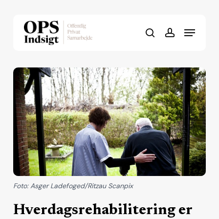
Skip
to
Menu
Close
main
search
account
Menu
content
Foto: Asger Ladefoged/Ritzau Scanpix
Hverdagsrehabilitering er