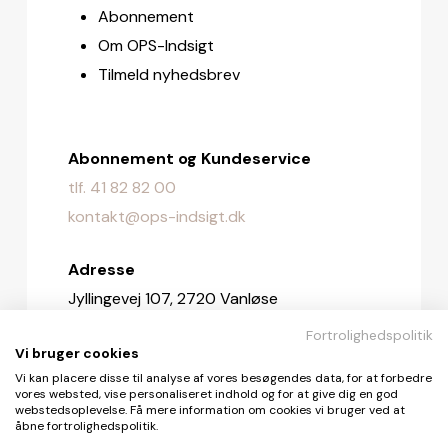
Abonnement
Om OPS-Indsigt
Tilmeld nyhedsbrev
Abonnement og Kundeservice
tlf. 41 82 82 00
kontakt@ops-indsigt.dk
Adresse
Jyllingevej 107, 2720 Vanløse
Fortrolighedspolitik
Redaktionen
Vi bruger cookies
redaktionen@ops-indsigt.dk
Vi kan placere disse til analyse af vores besøgendes data, for at forbedre
vores websted, vise personaliseret indhold og for at give dig en god
webstedsoplevelse. Få mere information om cookies vi bruger ved at
åbne fortrolighedspolitik.