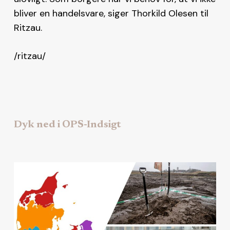
bliver en handelsvare, siger Thorkild Olesen til
Ritzau.
/ritzau/
Dyk ned i OPS-Indsigt