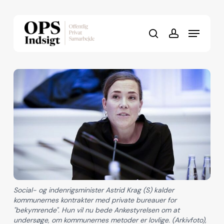
Skip
to
Menu
Close
main
search
account
Menu
content
Social- og indenrigsminister Astrid Krag (S) kalder
kommunernes kontrakter med private bureauer for
"bekymrende". Hun vil nu bede Ankestyrelsen om at
undersøge, om kommunernes metoder er lovlige. (Arkivfoto),