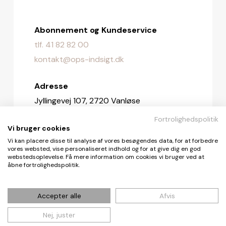
Abonnement og Kundeservice
tlf. 41 82 82 00
kontakt@ops-indsigt.dk
Adresse
Jyllingevej 107, 2720 Vanløse
Fortrolighedspolitik
Redaktionen
Vi bruger cookies
redaktionen@ops-indsigt.dk
Vi kan placere disse til analyse af vores besøgendes data, for at forbedre
vores websted, vise personaliseret indhold og for at give dig en god
webstedsoplevelse. Få mere information om cookies vi bruger ved at
åbne fortrolighedspolitik.
© De Fire Vinde ApS 2026
Accepter alle
Afvis
Nej, juster
Cookie- og privatlivspolitik