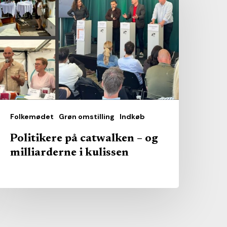
atwalken
g
illiarderne
ulissen
Folkemødet
Grøn omstilling
Indkøb
Politikere på catwalken – og
milliarderne i kulissen