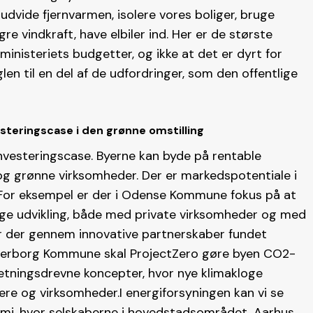
 udvide fjernvarmen, isolere vores boliger, bruge
e vindkraft, have elbiler ind. Her er de største
ministeriets budgetter, og ikke at det er dyrt for
en til en del af de udfordringer, som den offentlige
esteringscase i den grønne omstilling
investeringscase. Byerne kan byde på rentable
og grønne virksomheder. Der er markedspotentiale i
.For eksempel er der i Odense Kommune fokus på at
e udvikling, både med private virksomheder og med
r der gennem innovative partnerskaber fundet
derborg Kommune skal ProjectZero gøre byen CO2-
rretningsdrevne koncepter, hvor nye klimakloge
ere og virksomheder.I energiforsyningen kan vi se
termi, hvor selskaberne i hovedstadsområdet, Aarhus