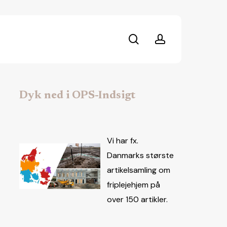
search
account
Dyk ned i OPS-Indsigt
Vi har fx.
Danmarks største
artikelsamling om
friplejehjem på
over 150 artikler.