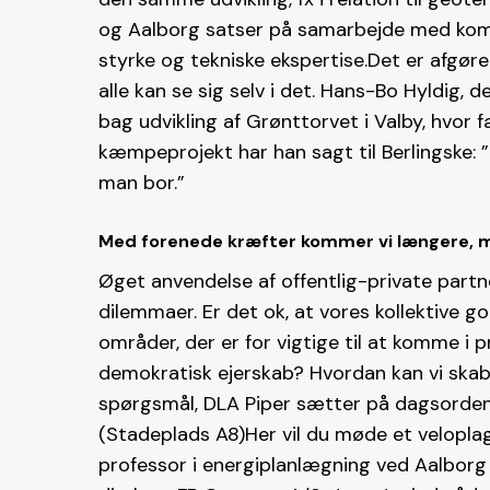
og Aalborg satser på samarbejde med komme
styrke og tekniske ekspertise.Det er afgøre
alle kan se sig selv i det. Hans-Bo Hyldig,
bag udvikling af Grønttorvet i Valby, hvor fæ
kæmpeprojekt har han sagt til Berlingske: ”D
man bor.”
Med forenede kræfter kommer vi længere, m
Øget anvendelse af offentlig-private partn
dilemmaer. Er det ok, at vores kollektive g
områder, der er for vigtige til at komme i p
demokratisk ejerskab? Hvordan kan vi ska
spørgsmål, DLA Piper sætter på dagsordene
(Stadeplads A8)Her vil du møde et velopla
professor i energiplanlægning ved Aalborg