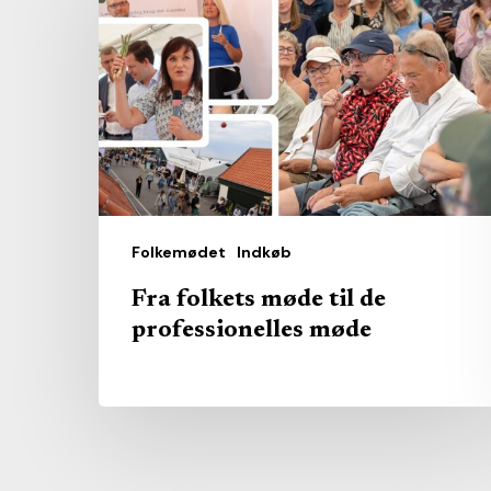
møde
til
de
professionelles
møde
Folkemødet
Indkøb
Fra folkets møde til de
professionelles møde