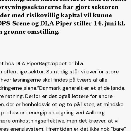
orsyningssektorerne har gjort sektoren
 der med risikovillig kapital vil kunne
S-Scene og DLA Piper stiller 14. juni kl.
n grønne omstilling.
et hos DLA PiperBagtæppet er bl.a.
 offentlige sektor. Samtidig står vi overfor store
 hvor løsningerne skal findes på tværs af alle
rdringerne alene.”Danmark generelt er et af de lande,
ge retning. Derfor er det også lettere for andre
, der er henholdsvis et og to på listen, at mindske
, professor i energiplanlægning ved Aalborg
være omkostningseffektive, men det kræver, at vi
es energisystem. I fremtiden er det ikke nok ”bare”