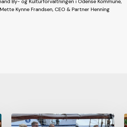
dmand By- og Kulturforvaltningen i Odense Kommune,
g Mette Kynne Frandsen, CEO & Partner Henning
Privat
P
kapital
p