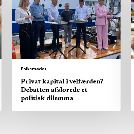
i
c
velfærden?
–
Debatten
o
afslørede
m
et
i
politisk
k
dilemma
Folkemødet
Privat kapital i velfærden?
Debatten afslørede et
politisk dilemma