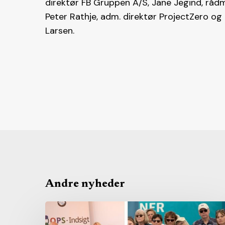
direktør FB Gruppen A/S, Jane Jegind, rå
Peter Rathje, adm. direktør ProjectZero o
Larsen.
Andre nyheder
Fra
folkets