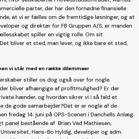
rcielle parter, der har den fornødne finansielle
nde, at vi er fælles om de fremtidige løsninger, og at
 developer og direktør for FB Gruppen A/S, er manden
llesskabet spiller en vigtig rolle. Om sit
et bliver et sted, man lever, og ikke bare et sted,
en vi står med en række dilemmaer
erskaber stiller os dog også over for nogle
oder bliver afhængige af profitmulighed? Er der
rivate hænder, og hvordan sikrer vi i så fald et
be de gode samarbejder?Det er er nogle af de
n fredag 14. juni på OPS-Scenen i Danchells Anlæg.
gt panel bestående af Brian Vad Mathiesen,
 Universitet, Hans-Bo Hyldig, developer og adm.