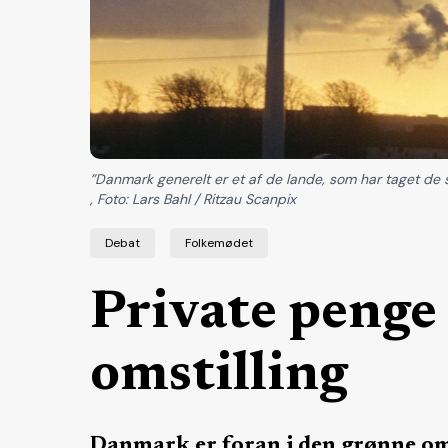
”Danmark generelt er et af de lande, som har taget de st
, Foto: Lars Bahl / Ritzau Scanpix
Debat
Folkemødet
Private penge
omstilling
Danmark er foran i den grønne oms