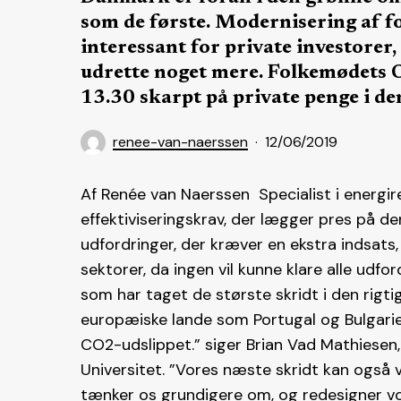
som de første. Modernisering af f
interessant for private investorer,
udrette noget mere. Folkemødets OP
13.30 skarpt på private penge i de
renee-van-naerssen
12/06/2019
Af Renée van Naerssen Specialist i energir
effektiviseringskrav, der lægger pres på den
udfordringer, der kræver en ekstra indsats,
sektorer, da ingen vil kunne klare alle udfo
som har taget de største skridt i den rigti
europæiske lande som Portugal og Bulgarien
CO2-udslippet.” siger Brian Vad Mathiesen
Universitet. ”Vores næste skridt kan også 
tænker os grundigere om, og redesigner vor