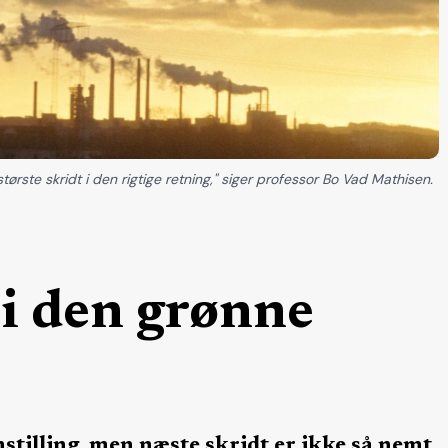
ørste skridt i den rigtige retning," siger professor Bo Vad Mathisen.
 i den grønne
tilling, men næste skridt er ikke så nemt