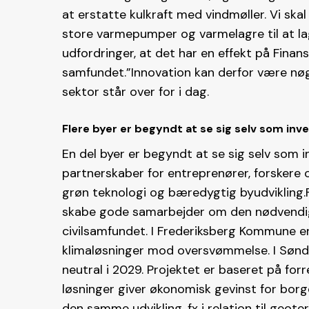
at erstatte kulkraft med vindmøller. Vi skal
store varmepumper og varmelagre til at lagr
udfordringer, at det har en effekt på Finans
samfundet.”Innovation kan derfor være nøgl
sektor står over for i dag.
Flere byer er begyndt at se sig selv som inv
En del byer er begyndt at se sig selv som 
partnerskaber for entreprenører, forskere 
grøn teknologi og bæredygtig byudvikling
skabe gode samarbejder om den nødvendig
civilsamfundet. I Frederiksberg Kommune e
klimaløsninger mod oversvømmelse. I Søn
neutral i 2029. Projektet er baseret på fo
løsninger giver økonomisk gevinst for borg
den samme udvikling, fx i relation til geo