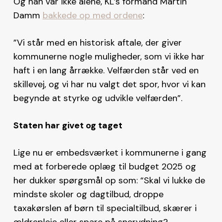
Og han var ikke alene, KL’s formand Martin
Damm
bakkede op med ordene
:
”Vi står med en historisk aftale, der giver
kommunerne nogle muligheder, som vi ikke har
haft i en lang årrække. Velfærden står ved en
skillevej, og vi har nu valgt det spor, hvor vi kan
begynde at styrke og udvikle velfærden”.
Staten har givet og taget
Lige nu er embedsværket i kommunerne i gang
med at forberede oplæg til budget 2025 og
her dukker spørgsmål op som: “Skal vi lukke de
mindste skoler og dagtilbud, droppe
taxakørslen af børn til specialtilbud, skærer i
ældrepleje eller spare på snerydning?