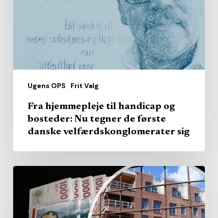
og
bosteder:
Nu
tegner
de
første
Ugens OPS
Frit Valg
danske
velfærdskonglomerater
Fra hjemmepleje til handicap og
sig
bosteder: Nu tegner de første
danske velfærdskonglomerater sig
Hvorfor
låner
kommunale
plejehjem