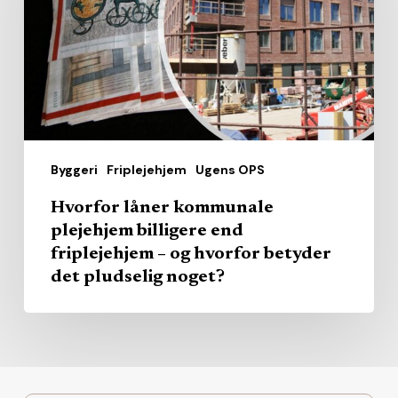
billigere
end
friplejehjem
–
og
hvorfor
Byggeri
Friplejehjem
Ugens OPS
betyder
det
Hvorfor låner kommunale
pludselig
plejehjem billigere end
noget?
friplejehjem – og hvorfor betyder
det pludselig noget?