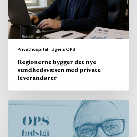
med
private
leverandører
Privathospital
Ugens OPS
Regionerne bygger det nye
sundhedsvæsen med private
leverandører
Fra
hjemmepleje
til
handicap