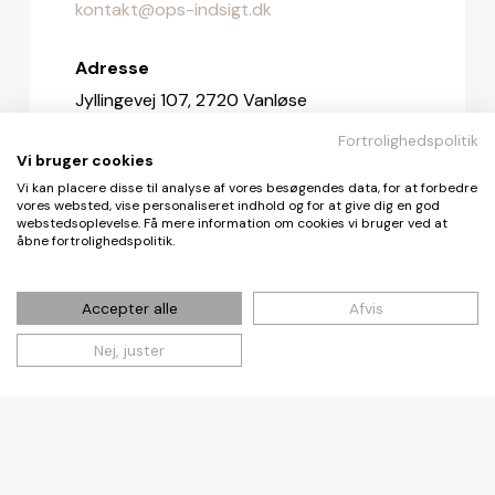
kontakt@ops-indsigt.dk
Adresse
Jyllingevej 107, 2720 Vanløse
Fortrolighedspolitik
Redaktionen
Vi bruger cookies
redaktionen@ops-indsigt.dk
Vi kan placere disse til analyse af vores besøgendes data, for at forbedre
vores websted, vise personaliseret indhold og for at give dig en god
webstedsoplevelse. Få mere information om cookies vi bruger ved at
åbne fortrolighedspolitik.
© De Fire Vinde ApS 2026
Accepter alle
Afvis
Nej, juster
Cookie- og privatlivspolitik