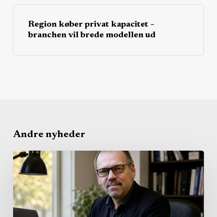
Region køber privat kapacitet –
branchen vil brede modellen ud
Andre nyheder
Regionerne
bygger
det
nye
sundhedsvæsen