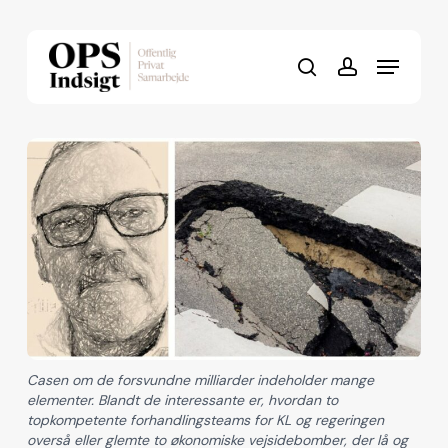
Skip
to
Menu
Close
main
search
account
Menu
content
Casen om de forsvundne milliarder indeholder mange
elementer. Blandt de interessante er, hvordan to
topkompetente forhandlingsteams for KL og regeringen
overså eller glemte to økonomiske vejsidebomber, der lå og